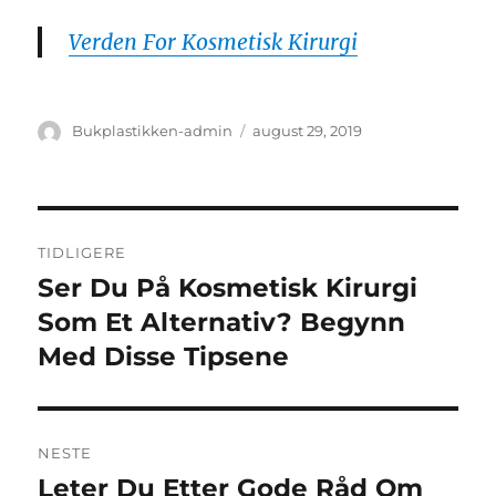
Verden For Kosmetisk Kirurgi
Forfatter
Publisert
Bukplastikken-admin
august 29, 2019
Innleggsnavigasjon
TIDLIGERE
Ser Du På Kosmetisk Kirurgi
Forrige
innlegg:
Som Et Alternativ? Begynn
Med Disse Tipsene
NESTE
Leter Du Etter Gode Råd Om
Neste