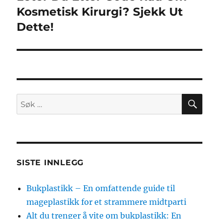
innlegg:
Kosmetisk Kirurgi? Sjekk Ut
Dette!
SØ
Søk
etter:
SISTE INNLEGG
Bukplastikk – En omfattende guide til
mageplastikk for et strammere midtparti
Alt du trenger å vite om bukplastikk: En